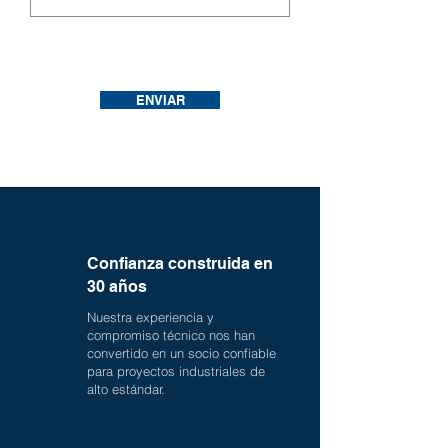
ENVIAR
Confianza construida en
30 años
Nuestra experiencia y
compromiso técnico nos han
convertido en un socio confiable
para proyectos industriales de
alto estándar.