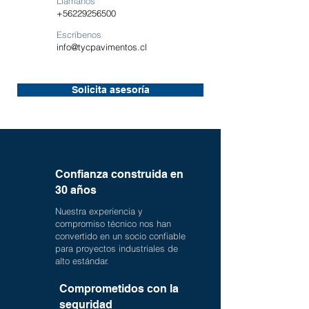
Llámanos
+56229256500
Escríbenos
info@tycpavimentos.cl
Solicita asesoría
Confianza construida en
30 años
Nuestra experiencia y
compromiso técnico nos han
convertido en un socio confiable
para proyectos industriales de
alto estándar.
Comprometidos con la
seguridad