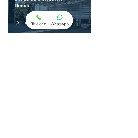
Dimak
Osorno
Teléfono
WhatsApp
Centro de distribución
Ripley San Bernardo
7
0.000 m2​
Centro de distribución
Unilever
Año:
2002 |
30.000 m2​