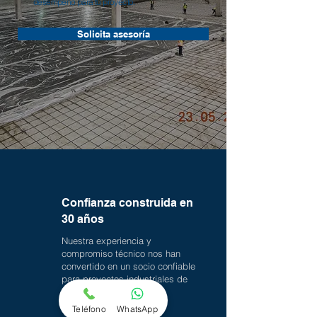
desempeño para tu proyecto.
Solicita asesoría
Confianza construida en
30 años
Nuestra experiencia y
compromiso técnico nos han
convertido en un socio confiable
para proyectos industriales de
alto estándar.
Teléfono
WhatsApp