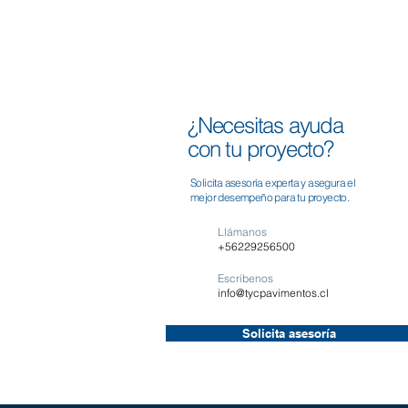
¿Necesitas ayuda
con tu proyecto?
Solicita asesoría experta y asegura el
mejor desempeño para tu proyecto.
Llámanos
+56229256500
Escríbenos
info@tycpavimentos.cl
Solicita asesoría