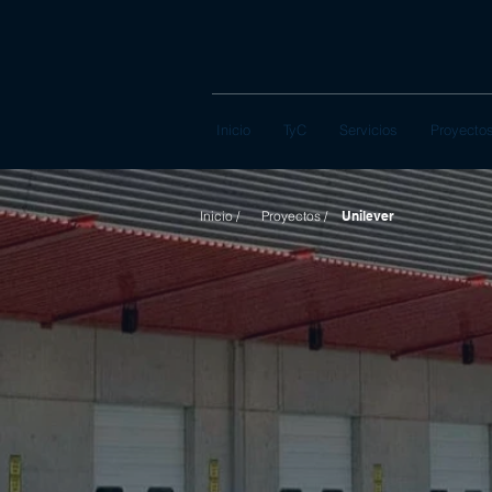
Inicio
TyC
Servicios
Proyecto
Inicio /
Proyectos /
Unilever