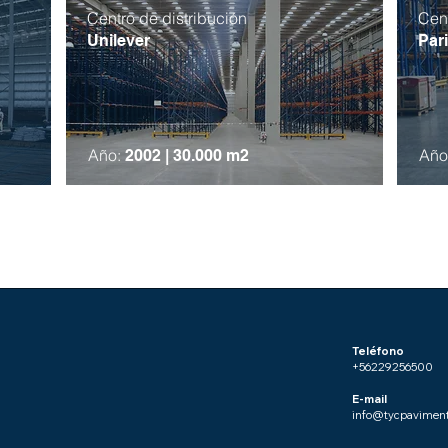
Centro de distribución
Cent
Unilever
Par
Año:
Año
2002 |
30.000 m2​
© 2023 para Skyline
Creado conWix.com
Teléfono
+56229256500
E-mail
info@tycpaviment