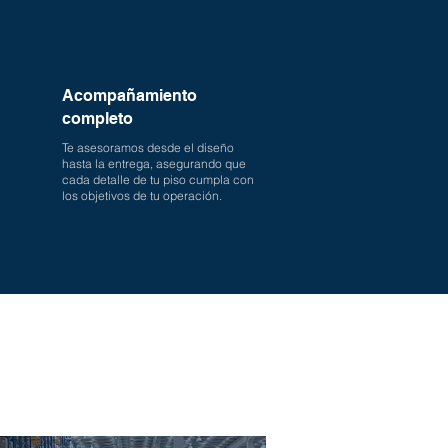
Acompañamiento
completo
Te asesoramos desde el diseño
hasta la entrega, asegurando que
cada detalle de tu piso cumpla con
los objetivos de tu operación.