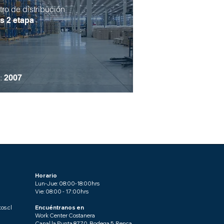
ro de distribución
is 2 etapa
:
2007
Horario
Lun-Jue: 08:00-18:00hrs
Vie: 08:00 - 17:00hrs
os.cl
Encuéntranos en
Work Center Costanera
Canal la Punta 8770, Bodega 5. Renca