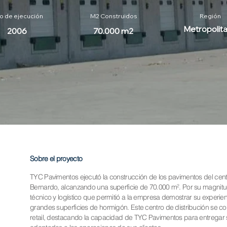
o de ejecución
M2 Construidos
Región
Metropolit
2006
70.000 m2
Sobre el proyecto
TYC Pavimentos ejecutó la construcción de los pavimentos del cent
Bernardo, alcanzando una superficie de 70.000 m². Por su magnitud
técnico y logístico que permitió a la empresa demostrar su experienc
grandes superficies de hormigón. Este centro de distribución se co
retail, destacando la capacidad de TYC Pavimentos para entregar 