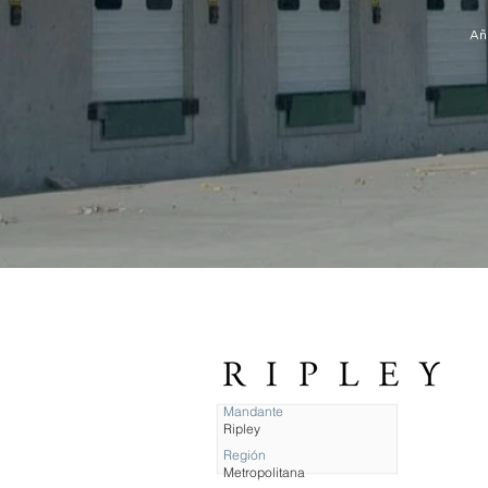
Añ
Mandante
Ripley
Región
Metropolitana