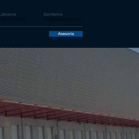
Llámanos
Escríbenos
+56229256500
info@tycpavimentos.cl
Asesoría